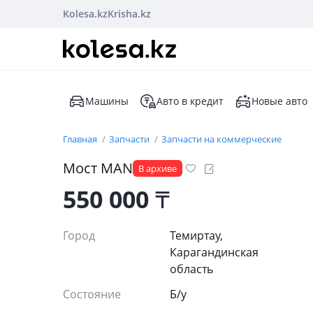
Kolesa.kz
Krisha.kz
Машины
Авто в кредит
Новые авто
Главная
Запчасти
Запчасти на коммерческие
Мост MAN
В архиве
550 000
₸
Город
Темиртау,
Карагандинская
область
Состояние
Б/y