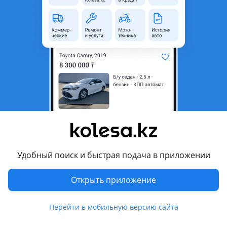
неактуальным.
Город
Усть-Каменогорск,
Восточно-Казахстанская
область
Поколение
2002 - 2008 1 поколение
(CUxW)
Кузов
Кроссовер
Объем двигателя, л
2.4 (бензин)
Коробка передач
Автомат
Привод
Полный привод
Удобный поиск и быстрая подача в приложении
Руль
Слева
Открыть приложение
Цвет
белый
Растаможен в Казахстане
Да
Перейти в мобильную версию сайта
литые диски, тонировка, спойлер, ветровики, рейлинги ,