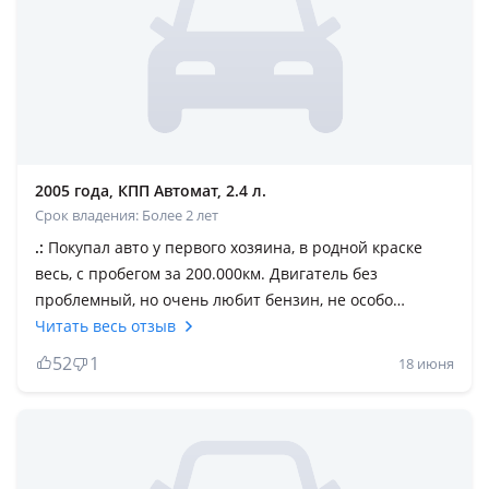
2005 года, КПП Автомат, 2.4 л.
Срок владения: Более 2 лет
.:
Покупал авто у первого хозяина, в родной краске
весь, с пробегом за 200.000км. Двигатель без
проблемный, но очень любит бензин, не особо
ухоженный может нормально хавать масло, на старых
Читать весь отзыв
версиях дроссель может жить своей жизнью. Автомат
52
1
18 июня
довольно простой и надёжный, но если за ним не
следить может порадовать пинками на 1-2 скорость.
Ходовая жёсткая, по запчастям если один раз сделать
хорошими запчастями то проблем не будет, частые
болячки у полного привода это сайлентблоки заднего