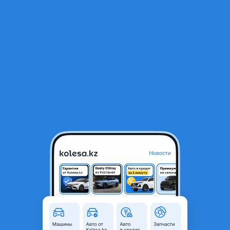
RU
Открыть приложение
1
/
13
Mitsubishi Outlander 2003 года
3 500 000 ₸
Объявление находится в архиве и может быть