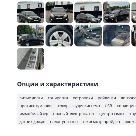
Опции и характеристики
литые диски
тонировка
ветровики
рейлинги
линзова
противотуманки
велюр
аудиосистема
USB
кондицио
иммобилайзер
полный электропакет
центрозамок
кру
датчик дождя
налог уплачен
техосмотр пройден
вложе