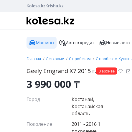
Kolesa.kz
Krisha.kz
Машины
Авто в кредит
Новые авто
Главная
Легковые
С пробегом
С пробегом Купить
Geely
Emgrand X7
2015
г.
В архиве
3 990 000
₸
Город
Костанай,
Костанайская
область
Поколение
2011 - 2016 1
поколение