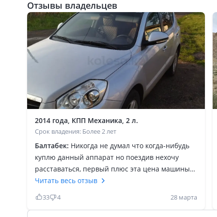
Отзывы владельцев
2014 года, КПП Механика, 2 л.
Срок владения: Более 2 лет
Балтабек:
Никогда не думал что когда-нибудь
куплю данный аппарат но поездив нехочу
расставаться, первый плюс эта цена машины
за такие деньги вы не найдете большой очень
Читать весь отзыв
лёгкий в управлении и простой в
33
4
28 марта
обслуживании автомобиль, второе на нём
очень удобно передвигаться хоть по городу по