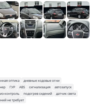
нная оптика
дневные ходовые огни
нер
ГУР
ABS
сигнализация
автозапуск
из-контроль
подогрев сидений
датчик света
ний не требует