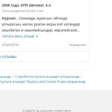
2008 года, КПП Автомат, 4 л.
Срок владения: Более 2 лет
Нурлан:
, Сенымды журесын, обгонда
улгыресын, маган ураган жеры коп алгандар
окынбеген и окынбейсындер, европейский
казыр 4 куб парада ол оданда жаксы болады
Читать весь отзыв
екен тыныштыгы жайллылыгы зын быр созбен
600
34
14 февраля
ар казакка 4, 5 тен буйырсын жок дегенде
аумин деп койындар акыры окыдынгой,
е отзывы
раганде
С пробегом Купить в кредит в Караганде
Купить в кредит Toyota Land Cruiser Prado в Караганде
Следите за нашими новостями