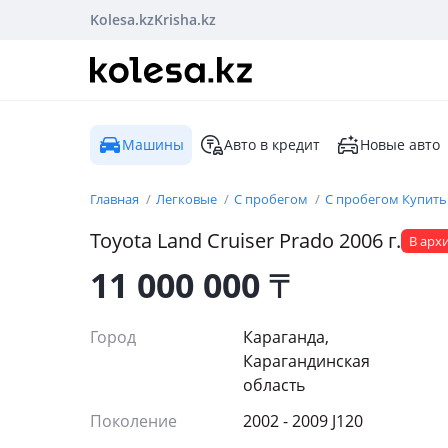
Kolesa.kz
Krisha.kz
Машины
Авто в кредит
Новые авто
Главная
Легковые
С пробегом
С пробегом Купить
Toyota
Land Cruiser Prado
2006
г.
В арх
11 000 000
₸
Город
Караганда,
Карагандинская
область
Поколение
2002 - 2009 J120