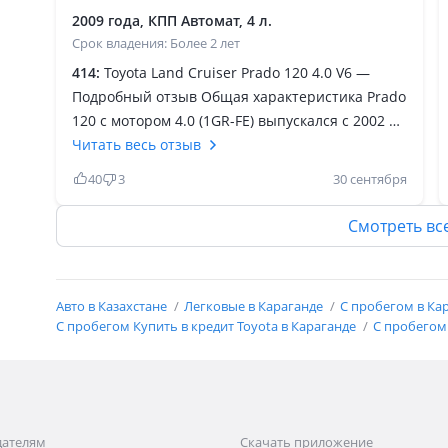
2009 года, КПП Автомат, 4 л.
Срок владения: Более 2 лет
414:
Toyota Land Cruiser Prado 120 4.0 V6 —
Подробный отзыв Общая характеристика Prado
120 с мотором 4.0 (1GR-FE) выпускался с 2002 по
2009 год. Это самая мощная версия в линейке.
Читать весь отзыв
Машина сочетает в себе комфорт, надежность
40
3
30 сентября
и настоящие внедорожные качества. -
Технические данные Двигатель: 1GR-FE, 4.0
Смотреть вс
литра, V6, бензин Мощность: 249 л. С. (в
зависимости от рынка от 240 до 270) Коробка:
5-ступенчатый автомат (A750F) или механика
Авто в Казахстане
Легковые в Караганде
С пробегом в Ка
Привод: полный (4WD, понижайка есть) Разгон
С пробегом Купить в кредит Toyota в Караганде
С пробегом 
0 100 км/ч: около 9.5 10 секунд - Плюсы 1.
Мощность и динамика Легко разгоняется,
хватает сил для обгонов, подъемов и движения
с грузом. Управляется уверенно даже на
высоких скоростях. 2. Надежный двигатель
дателям
Скачать приложение