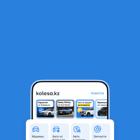
RU
Открыть приложение
1
/
3
Двигатель
40 000 ₸
Город
Алматы, Алматинская