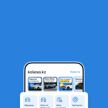
RU
Открыть приложение
В начало
1
/
2
Kia Sportage 2025 года
15 500 000 ₸
Объявление находится в архиве и может быть