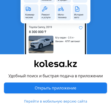
неактуальным.
Город
Щучинск, Акмолинская
область
Поколение
2021 - н.в. 5 поколение
Кузов
Кроссовер
Объем двигателя, л
2.5 (бензин)
Пробег
12 000 км
Коробка передач
Автомат
Привод
Полный привод
Удобный поиск и быстрая подача в приложении
Руль
Слева
Растаможен в Казахстане
Да
Открыть приложение
Комментарий продавца
Перейти в мобильную версию сайта
Машина в броне плёнке люкс пакет салон полностью в