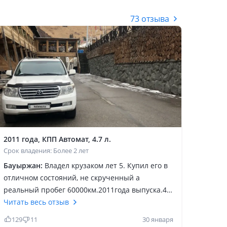
73 отзыва
2011 года, КПП Автомат, 4.7 л.
Срок владения: Более 2 лет
Бауыржан:
Владел крузаком лет 5. Купил его в
отличном состояний, не скрученный а
реальный пробег 60000км.2011года выпуска.4,
7 литра. Европеец. Первый владелец покупал в
Читать весь отзыв
Жетысу центре. Я второй владелец. Крузак был
129
11
30 января
первым авто такого уровня, раньше ездил