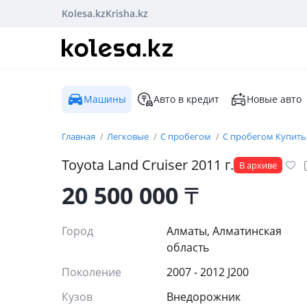
Kolesa.kz
Krisha.kz
Машины
Авто в кредит
Новые авто
Главная
Легковые
С пробегом
С пробегом Купить
Toyota
Land Cruiser
2011
г.
В архиве
20 500 000
₸
Город
Алматы, Алматинская
область
Поколение
2007 - 2012 J200
Кузов
Внедорожник