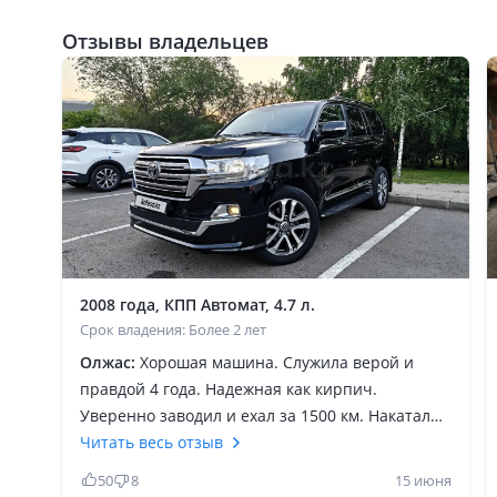
Отзывы владельцев
2008 года, КПП Автомат, 4.7 л.
Срок владения: Более 2 лет
Олжас:
Хорошая машина. Служила верой и
правдой 4 года. Надежная как кирпич.
Уверенно заводил и ехал за 1500 км. Накатал
60 000км пробега. Был на ней в России,
Читать весь отзыв
Кыргызстане и юге кз. Просто заводишь и
50
8
15 июня
ездишь. Качество сборки, толщина металла все