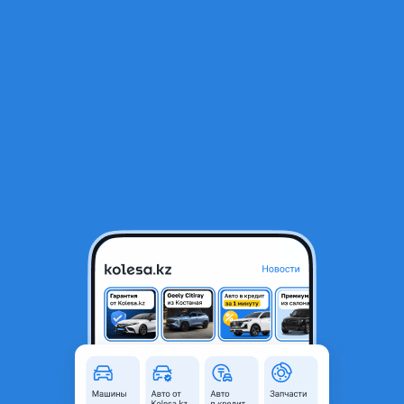
RU
Открыть приложение
1
/
12
Диски
1 500 000 ₸
Объявление находится в архиве и может быть