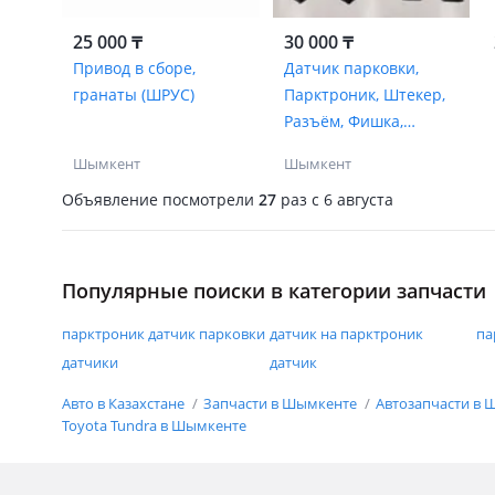
25 000 ₸
30 000 ₸
Привод в сборе,
Датчик парковки,
гранаты (ШРУС)
Парктроник, Штекер,
Разъём, Фишка,
Коннектор новые в
Шымкент
Шымкент
ориги
Объявление посмотрели
27
раз
c 6 августа
Популярные поиски в категории запчасти
парктроник датчик парковки
датчик на парктроник
па
датчики
датчик
Авто в Казахстане
Запчасти в Шымкенте
Автозапчасти в
Toyota Tundra в Шымкенте