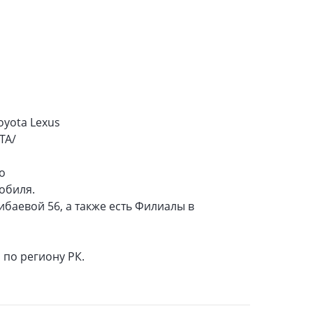
oyota Lexus
ТА/
о
обиля.
ибаевой 56, а также есть Филиалы в
 по региону РК.