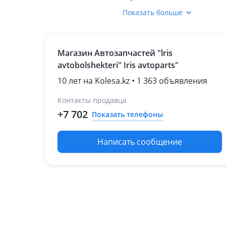
2015 - 2023 3 поколение
Показать больше
Toyota Tundra
2013 - 2022 2 поколение
[2-й рестайлинг] (K5/K6)
Магазин Автозапчастей "lris
Lexus GX 460
avtobolshekteri" Iris avtoparts"
2013 - н.в. 2 поколение
10 лет на Kolesa.kz • 1 363 объявления
рестайлинг
(URJ15/GRJ15)
Контакты продавца
Lexus LX 570
+7 702
Показать телефоны
2015 - н.в. 3 поколение
[2-й рестайлинг] (J2)
Написать сообщение