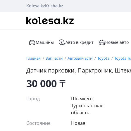
Kolesa.kz
Krisha.kz
Машины
Авто в кредит
Новые авто
Главная
Запчасти
Автозапчасти
Toyota
Toyota T
Датчик парковки, Парктроник, Штек
30 000
₸
Город
Шымкент,
Туркестанская
область
Состояние
Новая