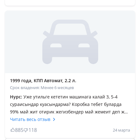
3 ай бұрын жақсы Камри 25 3, 3 ке алғанмын ескі
номермен пробег 221мың, ал сендер сатып отырган
өлдім дегенде 400 мыңға гаражда орысқа боятқан,
барып прибор мен ұрсам жылап жібересіңдер, матор 5
рет шашылып жиналған, хадовка полный китай, 40
мыңдық Андройд, багажды 2 рет ұрсан ғана жабылад,
кішкене ойланыңдар, әр нәрсенің өзінің бағасы
болады
1999 года, КПП Автомат, 2.2 л.
Срок владения: Менее 6 месяцев
Нурс:
Уже утильге кететин машинага калай 3, 5-4
сураисындар куасындарма? Коробка тебет буларда
99% май жит отирик жегизбендер май жемеит деп жит
конкретно! 4-5 рет боялган 15 астам хозяин болган
Читать весь отзыв
машина шротка уялмаи 3тен томен жок деитындерге
885
118
24 марта
аитарым не жеп акылды болдындар. Осы камриды