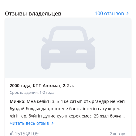
Отзывы владельцев
100 отзывов
2000 года, КПП Автомат, 2.2 л.
Срок владения: 1-2 года
Минко:
Мна көлікті 3, 5-4 ке сатып отырғандар не жеп
бұндай болдыңдар, кішкене басты істетіп сату керек
жігіттер, бүйтіп дүние қуып керек емес, 25 жыл болған
көлікті бұндай бағаға сатып ұялу керек, Ақша
Читать весь отзыв
жетпегенен емес ішім ашығанан жазып отырм, осыдан
1519
109
2 января