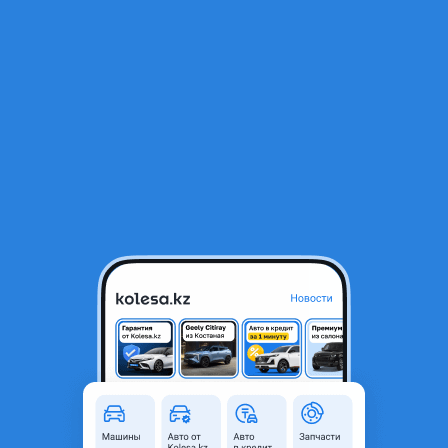
RU
Открыть приложение
1
/
5
Toyota Camry 1999 года
3 000 000 ₸
Объявление находится в архиве и может быть