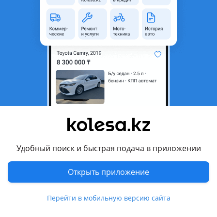
неактуальным.
Город
Алматы, Алматинская
область
Поколение
1996 - 2000 XV20
Кузов
Седан
Объем двигателя, л
2.2 (бензин)
Пробег
333 333 км
Коробка передач
Механика
Привод
Передний привод
Удобный поиск и быстрая подача в приложении
Руль
Слева
Цвет
бежевый
Открыть приложение
Растаможен в Казахстане
Да
Перейти в мобильную версию сайта
велюр