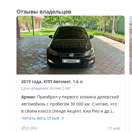
Отзывы владельцев
2019 года, КПП Автомат, 1.6 л.
Срок владения: Более 2 лет
Арман:
Приобрел у первого хозяина дилерский
автомобиль с пробегом 30 000 км. Считаю, что
в своем классе (Хенде Акцент, Киа Рио и др.)
лучший. Толщина металла в 2 раза больше чем
Читать весь отзыв
в Акценте, тяжелее своих одноклассников,
31
4
17 мая