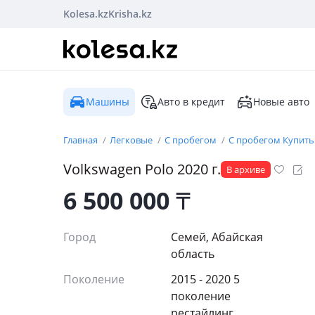
Kolesa.kz
Krisha.kz
Машины
Авто в кредит
Новые авто
Главная
Легковые
С пробегом
С пробегом Купить
Volkswagen
Polo
2020
г.
В архиве
6 500 000
₸
Город
Семей, Абайская
область
Поколение
2015 - 2020 5
поколение
рестайлинг