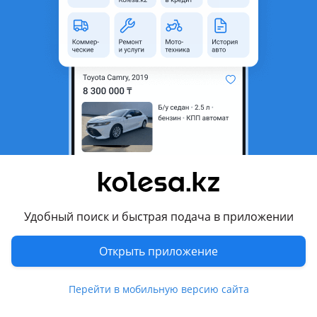
480 000 ₸
Первоначальный взнос
Рассчитать Кредит
Город
Алматы, Алматинская
область
Поколение
2000 - 2002 1 поколение
рестайлинг (SF)
Кузов
Кроссовер
Объем двигателя, л
2.5 (бензин)
Коробка передач
Автомат
Удобный поиск и быстрая подача в приложении
Привод
Полный привод
Открыть приложение
Руль
Слева
Цвет
зеленый
Перейти в мобильную версию сайта
Растаможен в Казахстане
Да