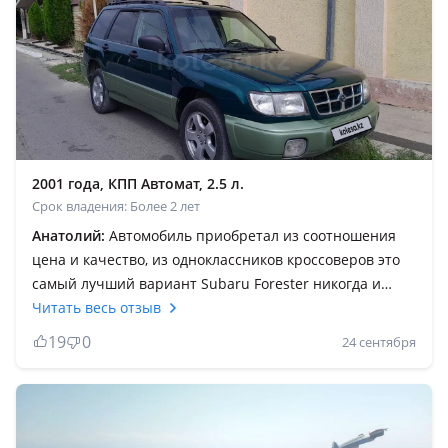
2001 года, КПП Автомат, 2.5 л.
Срок владения: Более 2 лет
Анатолий:
Автомобиль приобретал из соотношения
цена и качество, из одноклассников кроссоверов это
самый лучший вариант Subaru Forester никогда и
нигде тебя не оставит в безвыходных ситуации. По
Читать весь отзыв
городу очень резвый, за счёт своих габаритов
19
0
24 сентября
маневренный, за городом по бездорожью (песок, снег,
рыхлая грязь, гололед,) ему нет равных, довезет туда
куда нет дороги. Очень радует стоимость запчастей и
доступность в ремонте главное ставить качественные