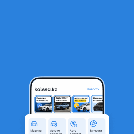
RU
Открыть приложение
1
/
5
Subaru Forester 2000 года
3 200 000 ₸
98 253 ₸
Ежемесячный платёж