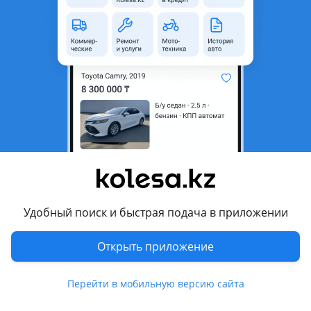
неактуальным.
Город
Астана, Акмолинская
область
Поколение
1987 - 1993 W124
рестайлинг
Кузов
Купе
Объем двигателя, л
2.3 (бензин)
Пробег
340 000 км
Коробка передач
Механика
Привод
Задний привод
Удобный поиск и быстрая подача в приложении
Руль
Слева
Открыть приложение
Растаможен в Казахстане
Да
Перейти в мобильную версию сайта
Комментарий продавца