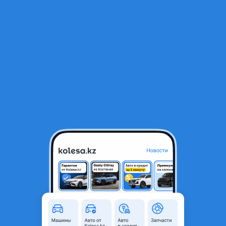
RU
Открыть приложение
1
/
11
Mercedes-Benz E 230 1992 года
1 800 000 ₸
Объявление находится в архиве и может быть