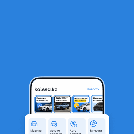
RU
Открыть приложение
1
/
4
Daewoo Nexia 2013 года
1 350 000 ₸
Объявление находится в архиве и может быть