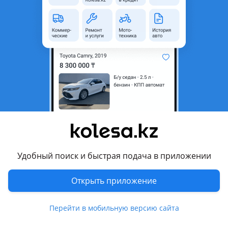
неактуальным.
Город
Шелек, Алматинская область
Поколение
2008 - 2016 1 поколение [2-й
рестайлинг]
Кузов
Седан
Объем двигателя, л
1.5 (бензин)
Пробег
355 000 км
Коробка передач
Механика
Привод
Передний привод
Удобный поиск и быстрая подача в приложении
Руль
Слева
Цвет
черный
Открыть приложение
Растаможен в Казахстане
Да
Перейти в мобильную версию сайта
Комментарий продавца