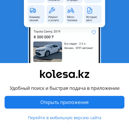
неактуальным.
с пробегом
Город
Усть-Каменогорск,
Восточно-Казахстанская
область
Тип автобуса
Междугородный
Количество мест
16
КПП
Механика
Тип топлива
Дизель
Пробег
333 333 км
Удобный поиск и быстрая подача в приложении
Объем двигателя, л
2.8
Открыть приложение
Комментарий продавца
Перейти в мобильную версию сайта
Продам. Ивеко. Дели 2006. Гв.16. Мест. ТВ.