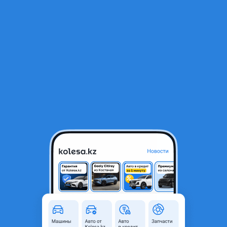
RU
Открыть приложение
1
/
4
IVECO Daily 2006 года
2 200 000 ₸
Объявление находится в архиве и может быть