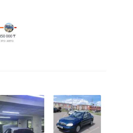
850 000
₸
это авто