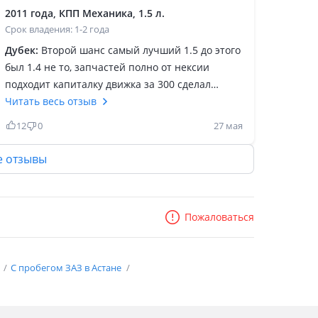
2011 года, КПП Механика, 1.5 л.
Срок владения: 1-2 года
Дубек:
Второй шанс самый лучший 1.5 до этого
был 1.4 не то, запчастей полно от нексии
подходит капиталку движка за 300 сделал
машина довезет оо точки а в точку б даже бех
Читать весь отзыв
масла в двигателе безотказная как автомат
12
0
27 мая
Калашникова покупать дорогое авто не хочу
без кредита спокойно, поставил старлайн 93 за
е отзывы
80, чехлы за 40, порог новый за 75, капиталку
за 300 машина за 1.5 года себя окупила простая
зато не в кредите) тот же самый кобальт только
Пожаловаться
на механике и стоит 1 млн я добавил 500 тыс
сверху полностью прокачал
е
С пробегом ЗАЗ в Астане