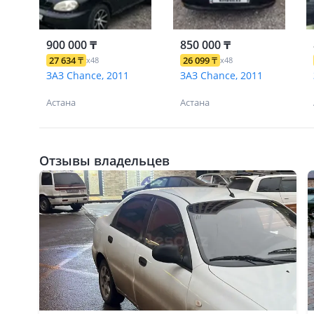
900 000 ₸
850 000 ₸
27 634
₸
26 099
₸
x48
x48
ЗАЗ Chance, 2011
ЗАЗ Chance, 2011
Астана
Астана
Отзывы владельцев