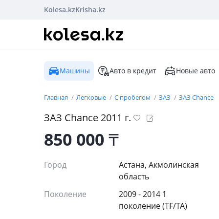
Kolesa.kz
Krisha.kz
Машины
Авто в кредит
Новые авто
Главная
Легковые
С пробегом
ЗАЗ
ЗАЗ Chance
ЗАЗ
Chance
2011
г.
850 000
₸
Город
Астана, Акмолинская
область
Поколение
2009 - 2014 1
поколение (TF/TA)