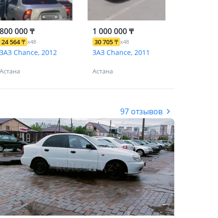
800 000 ₸
1 000 000 ₸
24 564
₸
30 705
₸
x48
x48
ЗАЗ Chance, 2012
ЗАЗ Chance, 2011
Астана
Астана
97 отзывов