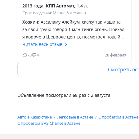
2013 года, КПП Автомат, 1.4 л.
Срок владения: Менее 6 месяцев
Хозяин:
Ассаламу Алейкум, скажу так машина
за свой грубо говоря 1 млн тенге огонь. Поехал
я короче в Шевроле центр, посмотрел новый
кобальт, проехал. Цена на него 8.5 лямов потом
Читать весь отзыв
поехал купил шанс за 1 млн то же самое по
73
4
28 февраля
сути. Но 7.5 млн дешевле. Реально лучше шанс.
Все есть то что в кобальт. Самое главное
Смотреть вс
автомат. Мотор 200 к привозной как велик сел
и поехал и не жалко. На 5 к залил Бензу и
забыл, кстати он намного резвее той же
Объявление посмотрели
68
раз
c 2 августа
Нексий. Лучше взять за нал шанс, чем в кредит
любой другой авто. Зато как говорится никому
ничего не должен.
Авто в Казахстане
Легковые в Астане
С пробегом в Астан
С пробегом ЗАЗ Chance в Астане