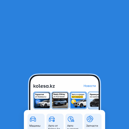
RU
Открыть приложение
1
/
8
УАЗ Буханка 2011 года
900 000 ₸
Объявление находится в архиве и может быть