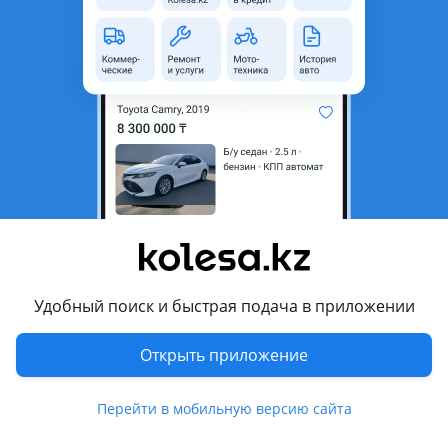
неактуальным.
Город
Атырау, Атырауская область
Поколение
1985 - н.в. 1 поколение
Кузов
Минивэн
Объем двигателя, л
2.7 (бензин)
Коробка передач
Механика
Привод
Полный привод
Руль
Слева
Растаможен в Казахстане
Да
Удобный поиск и быстрая подача в приложении
Отзывы владельцев
40 отзывов
Открыть приложение
Перейти в мобильную версию сайта