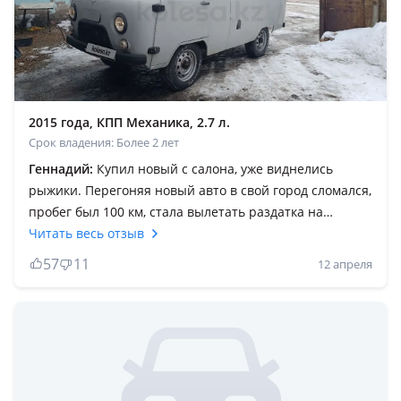
2015 года, КПП Механика, 2.7 л.
Срок владения: Более 2 лет
Геннадий:
Купил новый с салона, уже виднелись
рыжики. Перегоняя новый авто в свой город сломался,
пробег был 100 км, стала вылетать раздатка на
нейтраль. КПП стоит российская, пятиступка, очень
Читать весь отзыв
слабенькая и очень дорогая в обслуживании.
57
11
12 апреля
Надёжность нулевая, запчасти дорогие, но
альтернативы ему нет! Рама местами перекалена,
трескается, хотя и эксплуатация была суровая, всё
время в полях. ДВС самое надёжное в этом авто,
мощный, не прихотливый к качеству масла. На 20000
пробега поменял цепь ГРМ на двухрядку. В общем это