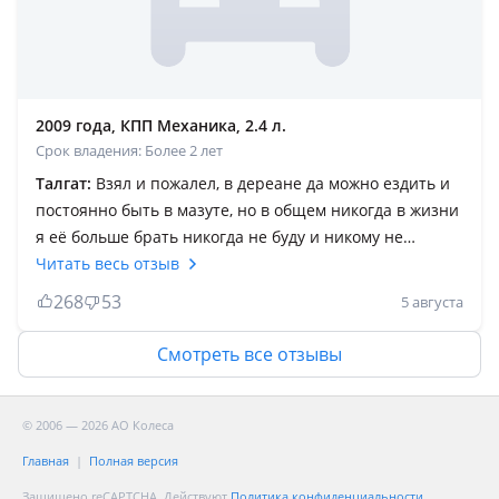
УАЗик, ломается даже когда стоит, но ещё раз
повторяюсь альтернативы ему нет!
2009 года, КПП Механика, 2.4 л.
Срок владения: Более 2 лет
Талгат:
Взял и пожалел, в дереане да можно ездить и
постоянно быть в мазуте, но в общем никогда в жизни
я её больше брать никогда не буду и никому не
советую, что-то ломается или не заводится, надо что-
Читать весь отзыв
то делать, крутить вертеть. Не знаю кто это вообще
268
53
5 августа
ещё хвалит эту бандуру с болтами, лучше выкинуть
движок и коробку приделать оглобли и запречь
Смотреть все отзывы
тяжеловоза воттогда она будет по кайфу, нет её до сих
пор хвалят, ремонтировать её постоянно надо, почему
скажите вы, отвечаю эта буханка создана чтобы её
© 2006 — 2026 АО Колеса
ремонтировали постоянно и всю жизнь, только в
Главная
Полная версия
дождь можно растянуться в ней и уснуть, хотя здесь
Защищено reCAPTCHA. Действуют
Политика конфиденциальности