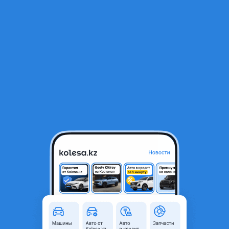
RU
Открыть приложение
1
/
8
Motax Grizlik 2023 года
700 000 ₸
Объявление находится в архиве и может быть