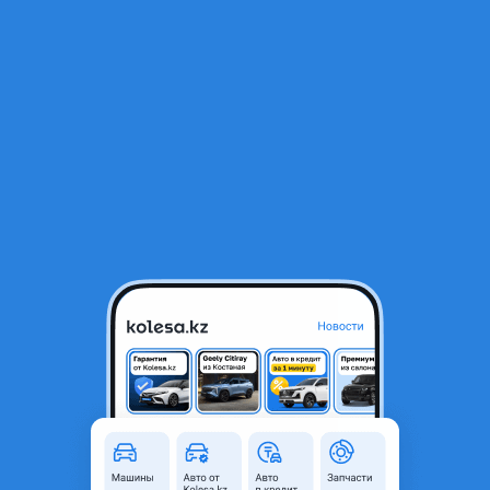
RU
Открыть приложение
1
/
16
Xiagong Прицеп самосвальный 3 оси, 45т, 2025 (2023) 2025 года
16 500 000 ₸
Новая
Объявление находится в архиве и может быть