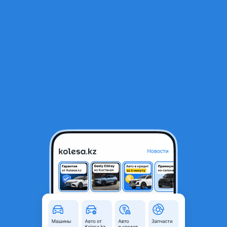
RU
Открыть приложение
1
/
7
Диски высокого качества R19 8, 5J ET30 5x120 72.6 HYPER SILVER
400 000 ₸
Город
Алматы, Алматинская