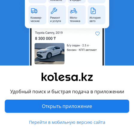
область
Состояние
Новая
Тип
Ковано-литые
Диаметр
R19
Разболтовка
5x120
Вылет
30
Возможна рассрочка или
Да
кредит
Есть доставка
Да
Удобный поиск и быстрая подача в приложении
Комментарий продавца
Характеристики:
Открыть приложение
Диаметр: 19
Перейти в мобильную версию сайта
Ширина диска: 8.5