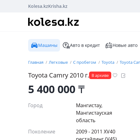
Kolesa.kz
Krisha.kz
Машины
Авто в кредит
Новые авто
Главная
Легковые
С пробегом
Toyota
Toyota Ca
Toyota
Camry
2010
г.
В архиве
5 400 000
₸
Город
Мангистау,
Мангистауская
область
Поколение
2009 - 2011 XV40
рестайлинг (V45)