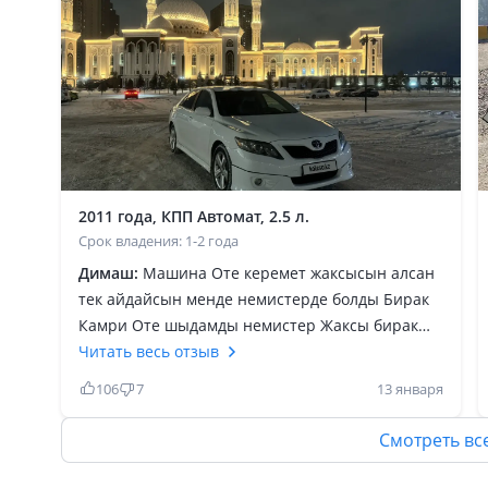
2011 года, КПП Автомат, 2.5 л.
Срок владения: 1-2 года
Димаш:
Машина Оте керемет жаксысын алсан
тек айдайсын менде немистерде болды Бирак
Камри Оте шыдамды немистер Жаксы бирак
Оте кымбат запаста артык Акшан болу керек
Читать весь отзыв
американецтын жаксы жери 2.5 мотор май
106
7
13 января
алмайды печкасы жаксы Жане кондиционери
алатын кезде Жаксы лап карап Алу керек
Смотреть вс
ойткени шет елден коп келген арзанына
кызыгып документи дурыс болмай шыкса Оте