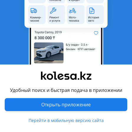
область
Состояние
Новая
Оригинальность
Оригинал
Код запчасти
GK1043
Есть доставка
Да
Подходит на авто
Toyota Land Cruiser
Toyota Land Cruiser Prado
Удобный поиск и быстрая подача в приложении
Комментарий продавца
Открыть приложение
GK1043
Колодки тормозные передние TOYOTA LAND CRUISER 2007-
Перейти в мобильную версию сайта
2022 Наличие и актуальную цену уточняйте у менеджера