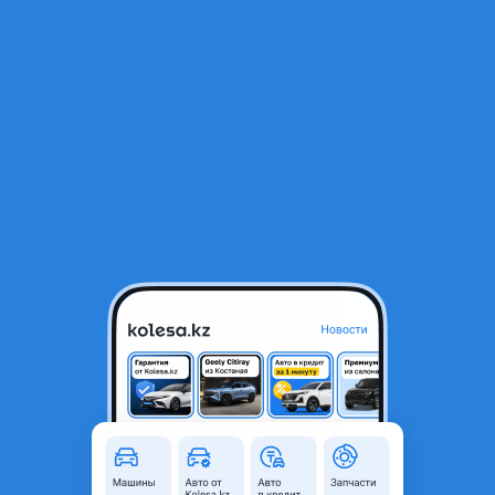
RU
Открыть приложение
В начало
1
/
2
Колодки тормозные передние
9 000 ₸
Город
Павлодар, Павлодарская