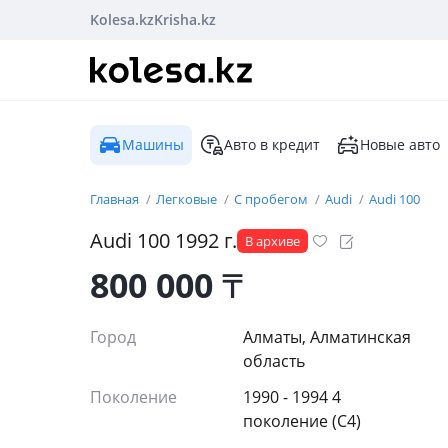
Kolesa.kz
Krisha.kz
Машины
Авто в кредит
Новые авто
Главная
Легковые
С пробегом
Audi
Audi 100
Audi
100
1992
г.
В архиве
800 000
₸
Город
Алматы, Алматинская
область
Поколение
1990 - 1994 4
поколение (C4)