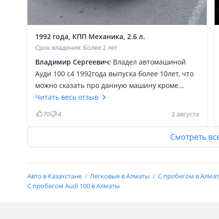
1992 года, КПП Механика, 2.6 л.
Срок владения: Более 2 лет
Владимир Сергеевич:
Владел автомашиной
Ауди 100 с4 1992года выпуска более 10лет, что
можно сказать про данную машину кроме
положительного, а что то сказать плохо язык не
Читать весь отзыв
поворачивается так как данная машина
70
4
2 августа
сделана немцами для людей любящих комфорт
и скорость. За время владения проехал
Смотреть вс
примерно 500-600 000километров, куда только
на ней не ездили весь Советский Союз
включая Евросоюз даже на ней 5раз сьездили
Авто в Казахстане
Легковые в Алматы
С пробегом в Алма
по своим делам спорта и культуры в Турцию,
С пробегом Audi 100 в Алматы
Дарданеллы Басфор и так далее, в основном
меняя масла и расходники включая резину, А
так радости не было предела, в прошлом году