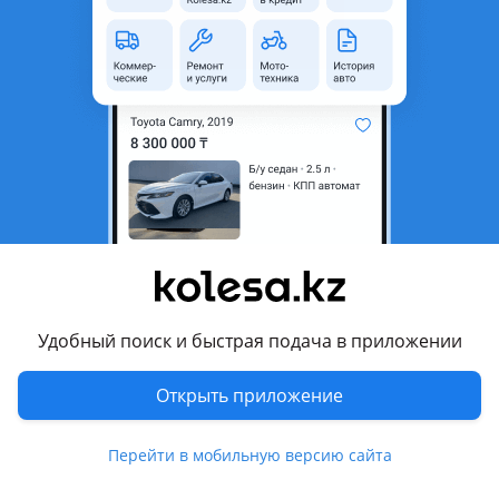
область
Состояние
Новая
Оригинальность
Оригинал
Код запчасти
ST-47570-20060
Есть доставка
Да
Подходит на авто
Toyota Caldina
2000 - 2002 2 поколение рестайлинг (T19/T21), 1997 - 1999 2
поколение (T19/T21), 1992 - 1996 1 поколение (T19/T21)
Удобный поиск и быстрая подача в приложении
Toyota Camry
1996 - 2000 XV20, 1994 - 1998 V40, 1986 - 1991 V20
Открыть приложение
Комментарий продавца
Перейти в мобильную версию сайта
ST-47570-20060