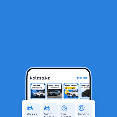
RU
Открыть приложение
В начало
1
/
2
Цилиндр тормозной рабочий задний Левый
3 150 ₸
Город
Шымкент, Туркестанская