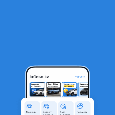
RU
Открыть приложение
1
/
8
Kia Sportage 2026 года
19 500 000 ₸
Объявление находится в архиве и может быть