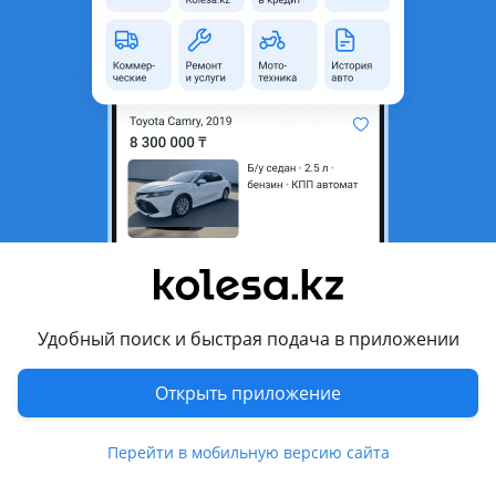
неактуальным.
Город
Алматы, Алматинская
область
Поколение
2024 - н.в. 5 поколение
рестайлинг
Кузов
Кроссовер
Объем двигателя, л
2.5 (бензин)
Пробег
1 525 км
Коробка передач
Автомат
Привод
Полный привод
Удобный поиск и быстрая подача в приложении
Руль
Слева
Открыть приложение
Цвет
белый металлик
Растаможен в Казахстане
Да
Перейти в мобильную версию сайта