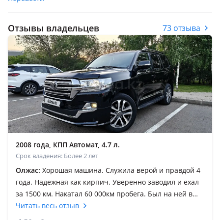
Отзывы владельцев
73 отзыва
2008 года, КПП Автомат, 4.7 л.
Срок владения: Более 2 лет
Олжас:
Хорошая машина. Служила верой и правдой 4
года. Надежная как кирпич. Уверенно заводил и ехал
за 1500 км. Накатал 60 000км пробега. Был на ней в
России, Кыргызстане и юге кз. Просто заводишь и
Читать весь отзыв
ездишь. Качество сборки, толщина металла все на