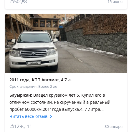
50
8
15 июня
высоте. Новые фантики из консервного металла рядом
не стоят. Раз в полгода проводишь ТО и катаешься
дальше. В салоне тихо как в танке. Шумоизоляция на
высоте. Статус за рулём по умолчанию. Уважение на
дорогах обеспечено. Машина для тех кто любит
активный отдых, дальние поездки и семейный
комфорт.
2011 года, КПП Автомат, 4.7 л.
Срок владения: Более 2 лет
Бауыржан:
Владел крузаком лет 5. Купил его в
отличном состояний, не скрученный а реальный
пробег 60000км.2011года выпуска.4, 7 литра.
Европеец. Первый владелец покупал в Жетысу
Читать весь отзыв
центре. Я второй владелец. Крузак был первым авто
129
11
30 января
такого уровня, раньше ездил только на седанах