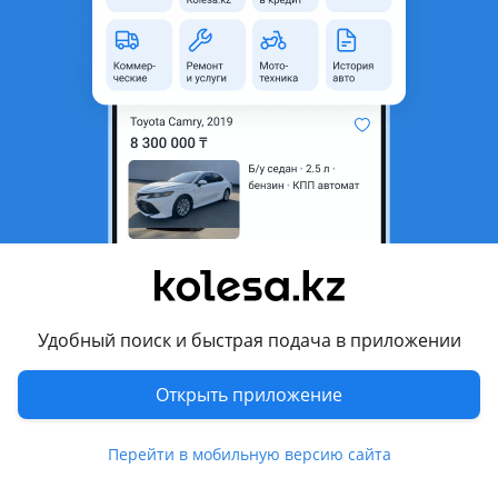
неактуальным.
Город
Алматы, Алматинская
область
Поколение
2007 - 2012 J200
Кузов
Внедорожник
Объем двигателя, л
4.7 (бензин)
Коробка передач
Автомат
Привод
Полный привод
Руль
Слева
Удобный поиск и быстрая подача в приложении
Цвет
черный металлик
Растаможен в Казахстане
Да
Открыть приложение
литые диски, тонировка, люк, спойлер, обвес, ветровики,
Перейти в мобильную версию сайта
рейлинги, фаркоп , линзованная оптика, дневные ходовые
огни, противотуманки, омыватель фар, корректор фар,