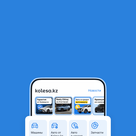
RU
Открыть приложение
1
/
7
Toyota Land Cruiser 2010 года
19 000 000 ₸
Объявление находится в архиве и может быть