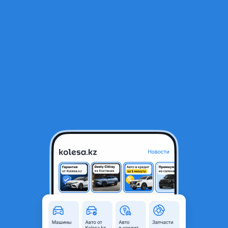
RU
Открыть приложение
1
/
5
Mazda 626 1995 года
500 000 ₸
Объявление находится в архиве и может быть