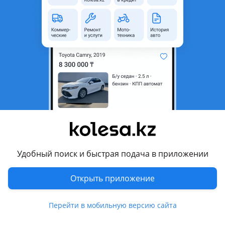
неактуальным.
аварийная/не на ходу
Город
Астана, Акмолинская
область
Поколение
1991 - 1997 GE
Кузов
Лифтбек
Объем двигателя, л
2 (бензин)
Коробка передач
Механика
Привод
Передний привод
Удобный поиск и быстрая подача в приложении
Руль
Слева
Растаможен в Казахстане
Да
Открыть приложение
Комментарий продавца
Перейти в мобильную версию сайта
Продам машину срочно при срочно, нужный деньги, все