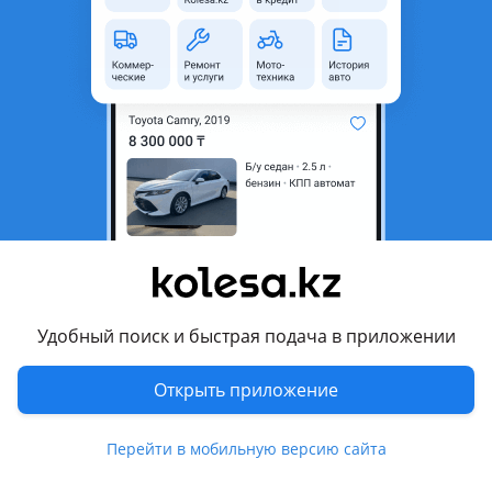
неактуальным.
Город
Атырау, Атырауская область
Поколение
2018 - н.в. 1 поколение
рестайлинг
Кузов
Седан
Объем двигателя, л
1.6 (бензин)
Пробег
190 000 км
Коробка передач
Механика
Привод
Передний привод
Удобный поиск и быстрая подача в приложении
Руль
Слева
Цвет
белый металлик
Открыть приложение
Растаможен в Казахстане
Да
Перейти в мобильную версию сайта
кондиционер