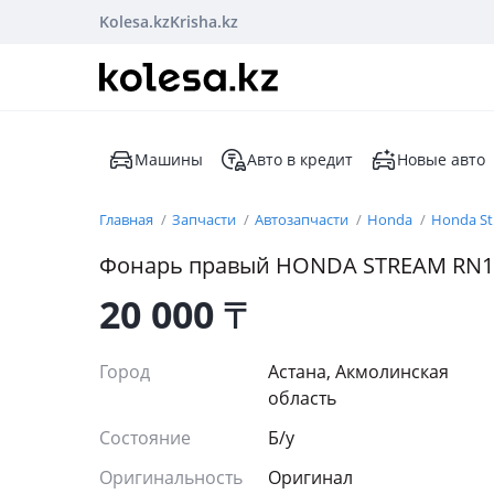
Kolesa.kz
Krisha.kz
Машины
Авто в кредит
Новые авто
Главная
Запчасти
Автозапчасти
Honda
Honda S
Фонарь правый HONDA STREAM RN1 
20 000
₸
Город
Астана, Акмолинская
область
Состояние
Б/y
Оригинальность
Оригинал