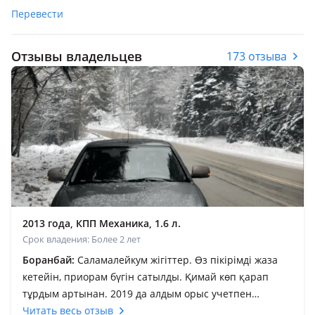
Перевести
Отзывы владельцев
173 отзыва
2013 года, КПП Механика, 1.6 л.
Срок владения: Более 2 лет
Боранбай:
Саламалейкум жігіттер. Өз пікірімді жаза
кетейін, приорам бүгін сатылды. Қимай көп қарап
тұрдым артынан. 2019 да алдым орыс учетпен
1.200.000 ге. Сразу ішін бәрін шашып жуып тазалап
Читать весь отзыв