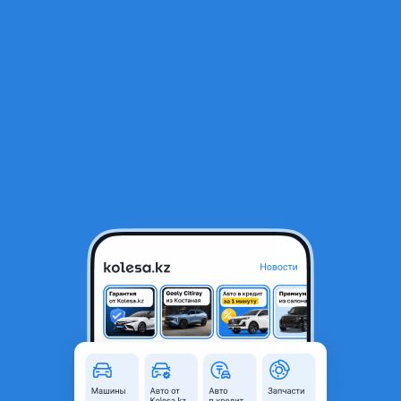
RU
Открыть приложение
1
/
12
ВАЗ (Lada) Priora 2170 2015 года
2 500 000 ₸
Объявление находится в архиве и может быть