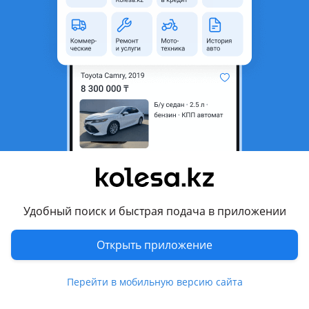
неактуальным.
Город
Экибастуз, Павлодарская
область
Поколение
2013 - 2018 1 поколение
рестайлинг
Кузов
Седан
Объем двигателя, л
1.6 (бензин)
Коробка передач
Механика
Привод
Передний привод
Руль
Слева
Удобный поиск и быстрая подача в приложении
Растаможен в Казахстане
Да
Открыть приложение
Комментарий продавца
Перейти в мобильную версию сайта
Машина в отличном состояние торг минимальный