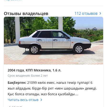
Отзывы владельцев
112 отзывов
2004 года, КПП Механика, 1.6 л.
Срок владения: Более 2 лет
Бақберген:
21099 көлік емес, нағыз темір тұлпар! 6
жыл айдадым, бірде-бір рет «мен шаршадым» демеді.
Қыс болса оталады, жаз болса қызбайды.
Электроникасы аз бұзылатын жері жоқ. Сынды ма?
Читать весь отзыв
Ключ, балға бәрі шешіледі Моторы мықты, жүрісі тып-