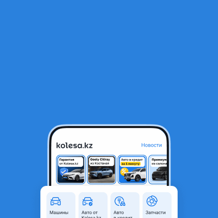
RU
Открыть приложение
1
/
17
ВАЗ (Lada) 21099 2003 года
580 000 ₸
Объявление находится в архиве и может быть