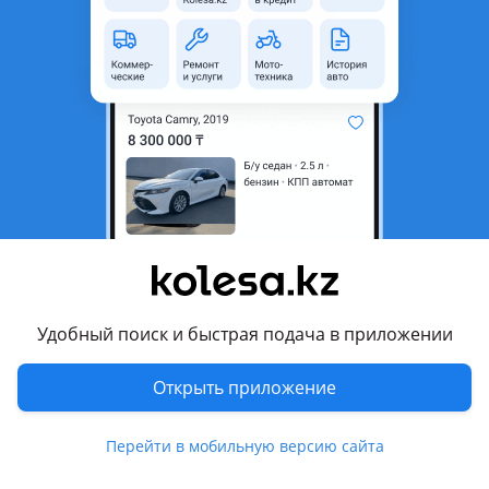
неактуальным.
Город
Тараз, Жамбылская область
Поколение
1990 - 2011 1 поколение
Кузов
Седан
Объем двигателя, л
1.5 (бензин)
Коробка передач
Механика
Привод
Передний привод
Руль
Слева
Растаможен в Казахстане
Да
Удобный поиск и быстрая подача в приложении
Комментарий продавца
Открыть приложение
Ассалаумағалейкум 2003 шірік жоқ док таза матор каробка
жақсы вложения для себя срочно
Перейти в мобильную версию сайта
Перевести