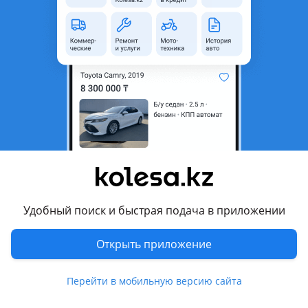
неактуальным.
с пробегом
Город
Абай (Келесский р-н),
Туркестанская область
Тип техники
Сельхозтехника
Страна-производитель
Беларусь
Комментарий продавца
Келысым бар журып тур аккумулятор жок
Удобный поиск и быстрая подача в приложении
Перевести
Открыть приложение
© 2006 — 2026 АО Колеса
Главная
Полная версия
Перейти в мобильную версию сайта
Защищено reCAPTCHA. Действуют
Политика конфиденциальности