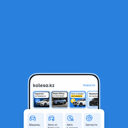
RU
Открыть приложение
1
/
16
Subaru Forester 2018 года
3 750 000 ₸
Объявление находится в архиве и может быть