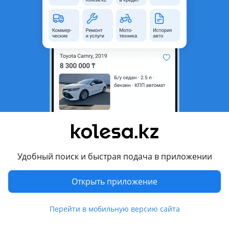
неактуальным.
Город
Актау, Мангистауская
область
Поколение
2016 - 2018 4 поколение
рестайлинг (SJ)
Кузов
Кроссовер
Объем двигателя, л
2.5 (бензин)
Коробка передач
Вариатор
Привод
Полный привод
Руль
Слева
Удобный поиск и быстрая подача в приложении
Цвет
белый
Открыть приложение
Растаможен в Казахстане
Нет
Перейти в мобильную версию сайта
Комментарий продавца