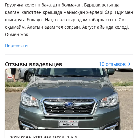
Грузияға келетін баға, дтп болмаған. Бұршақ астында
қалған, капотпен крышада майысқан жерлері бар. ПДР мен
шығаруға болады. Нақты алатыр адам хабарлассын. Смс
оқымайм. Алатын адам тел соқсын. Август айында келеді.
Обмен жоқ
Перевести
Отзывы владельцев
10 отзывов
2018 года, КПП Вариатор, 2.5 л.