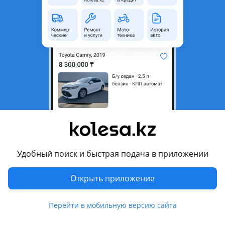
неактуальным.
Город
Шымкент, Туркестанская
область
Поколение
2020 - н.в. XV70 рестайлинг
(V75)
Кузов
Седан
Объем двигателя, л
2.5 (бензин)
Пробег
40 500 км
Коробка передач
Автомат
Привод
Передний привод
Удобный поиск и быстрая подача в приложении
Руль
Слева
Открыть приложение
Цвет
черный металлик
Растаможен в Казахстане
Да
Перейти в мобильную версию сайта