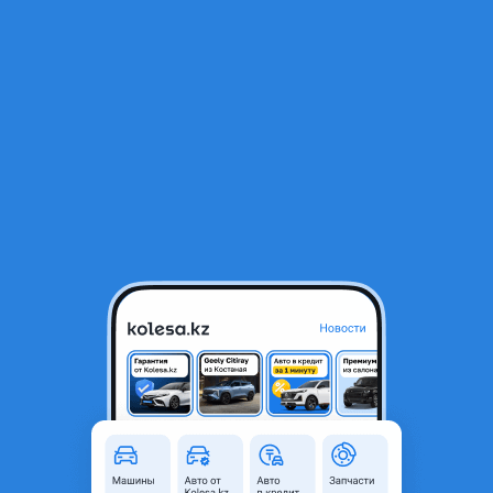
RU
Открыть приложение
1
/
12
Toyota Camry 2023 года
15 500 000 ₸
Объявление находится в архиве и может быть