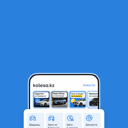
RU
Открыть приложение
1
/
11
Kia Bongo 2002 года
3 700 000 ₸
Объявление находится в архиве и может быть