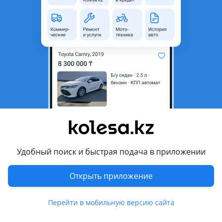
неактуальным.
Город
Алматы, Алматинская
область
Поколение
1995 - 1999 W210/S210
Кузов
Седан
Объем двигателя, л
4.3 (бензин)
Коробка передач
Автомат
Привод
Задний привод
Руль
Слева
Удобный поиск и быстрая подача в приложении
Растаможен в Казахстане
Да
Открыть приложение
Комментарий продавца
В продаже мерс 210 Е320 по тех паспорту обьем 3.2 а по
Перейти в мобильную версию сайта
факту стоит мотор м113 обьемом 4.3 газ бензин