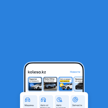
RU
Открыть приложение
1
/
21
Mercedes-Benz E 430 1998 года
2 990 000 ₸
Объявление находится в архиве и может быть