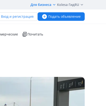
Для бизнеса
Kolesa Гид
RU
Вход и регистрация
Подать объявление
мерческие
Почитать