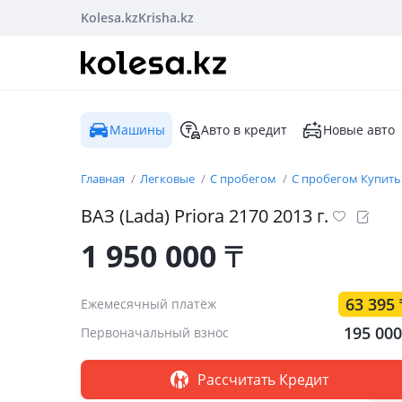
Kolesa.kz
Krisha.kz
Машины
Авто в кредит
Новые авто
Главная
Легковые
С пробегом
С пробегом Купить
ВАЗ (Lada)
Priora 2170
2013
г.
1 950 000
₸
63 395
Ежемесячный платёж
195 00
Первоначальный взнос
Рассчитать Кредит