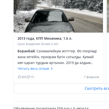
2013 года, КПП Механика, 1.6 л.
Срок владения: Более 2 лет
Боранбай:
Саламалейкум жігіттер. Өз пікірімді
жаза кетейін, приорам бүгін сатылды. Қимай
көп қарап тұрдым артынан. 2019 да алдым
орыс учетпен 1.200.000 ге. Сразу ішін бәрін
Читать весь отзыв
шашып жуып тазалап шумка ұрдым. Химчистка
305
15
7 февраля
жасап алдым. Грм комплекта ауыстырдым.
Базардан алмаңдар заказ беріп Самарадан
Смотреть вс
алдырыңдар.1.2млн үстіне тағы 500мың
салдым. Как новый болып шықты. Содан бері
ремонт көрмеді жарықтық және жолда
Объявление посмотрели
114
раз
c 6 августа