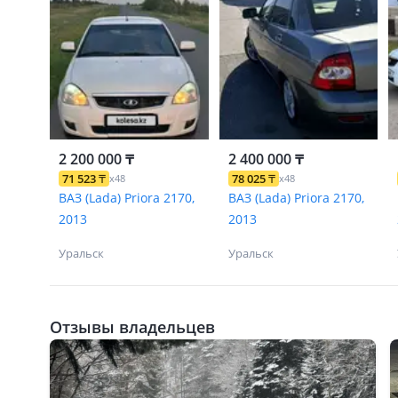
2 200 000 ₸
2 400 000 ₸
71 523
₸
78 025
₸
x48
x48
ВАЗ (Lada) Priora 2170,
ВАЗ (Lada) Priora 2170,
2013
2013
Уральск
Уральск
Отзывы владельцев