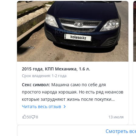
2015 года, КПП Механика, 1.6 л.
Срок владения: 1-2 года
Секс символ:
Машина само по себе для
простого народа хорошая. Но есть ряд нюансов
которые затрудняют жизнь после покупки
данного автомобиля. Во первых двигатель
Читать весь отзыв
11189 8 клапанной мотор отстойный, очень
50
8
13 июля
похожие двигателя стоят на гранте, 2109, 2199,
2110 до 2114, но друг к другу не подходит то
Смотреть вс
есть, на этот данный автомобиль я не могу