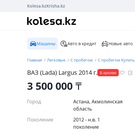
Kolesa.kz
Krisha.kz
Машины
Авто в кредит
Новые авто
Главная
Легковые
С пробегом
С пробегом Купить
ВАЗ (Lada)
Largus
2014
г.
В архиве
3 500 000
₸
Город
Астана, Акмолинская
область
Поколение
2012 - н.в. 1
поколение