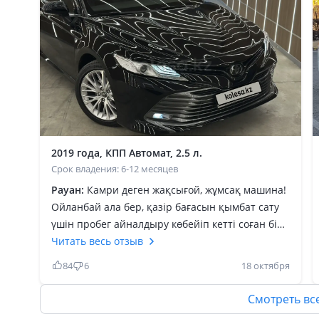
2019 года, КПП Автомат, 2.5 л.
Срок владения: 6-12 месяцев
Рауан:
Камри деген жақсығой, жұмсақ машина!
Ойланбай ала бер, қазір бағасын қымбат сату
үшін пробег айналдыру көбейіп кетті соған бір
қарап ал! Камри түрі де әдемі, jbl акустика
Читать весь отзыв
бөлекқой! Музыканың даусы анық шығады. Зор
84
6
18 октября
машина! Жалпы аламын десең ойланба,
басқасын көрме. Қытай айдадым, енді неміс
Смотреть вс
көрсем бе деп жүрмін! Камри баратын жеріңе