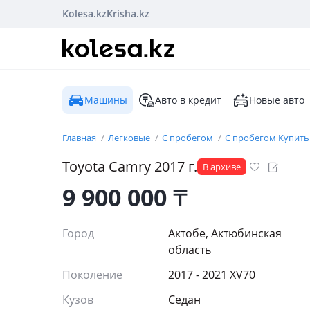
Kolesa.kz
Krisha.kz
Машины
Авто в кредит
Новые авто
Главная
Легковые
С пробегом
С пробегом Купить
Toyota
Camry
2017
г.
В архиве
9 900 000
₸
Город
Актобе, Актюбинская
область
Поколение
2017 - 2021 XV70
Кузов
Седан