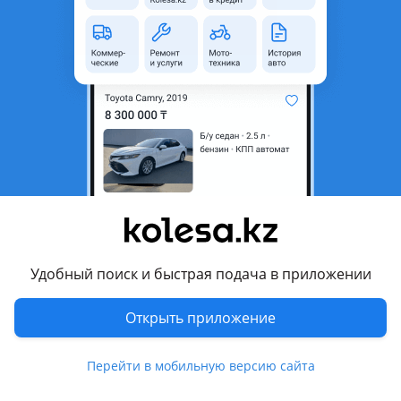
Город
Актобе, Актюбинская
область
Тип техники
Другой
Объем двигателя, л
1.8
Тип топлива
Бензин
Комментарий продавца
JAC M3 — компактный коммерческий автомобиль,
предназначенный для городской и междугородней
логистики, курьерских служб, сервисных компаний и
малого бизнеса. Модель сочетает вместительный грузовой
Удобный поиск и быстрая подача в приложении
отсек, экономичность и удобство эксплуатации в условиях
плотного городского трафика.
Открыть приложение
Основные технические характеристики
Тип кузова
Перейти в мобильную версию сайта
Цельнометаллический фургон
Колёсная формула