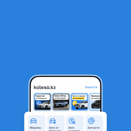
RU
Открыть приложение
1
/
22
JAC 2026 года
12 000 000 ₸
Новая
От дилера
новая, без пробега