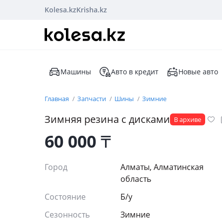
Kolesa.kz
Krisha.kz
Машины
Авто в кредит
Новые авто
Главная
Запчасти
Шины
Зимние
Зимняя резина с дисками
В архиве
60 000
₸
Город
Алматы, Алматинская
область
Состояние
Б/y
Сезонность
Зимние