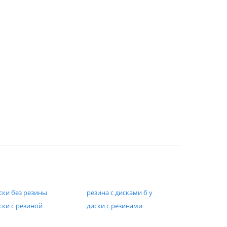
ски без резины
резина с дисками б у
ски с резиной
диски с резинами