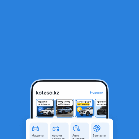
RU
Открыть приложение
1
/
6
Hyundai HD78 2011 года
8 200 000 ₸
Объявление находится в архиве и может быть