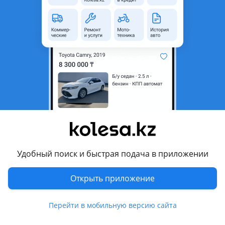
неактуальным.
Город
Алматы, Алматинская
область
Поколение
1990 - 1994 4 поколение (C4)
Кузов
Седан
Объем двигателя, л
2.6 (бензин)
Коробка передач
Механика
Привод
Передний привод
Руль
Слева
Удобный поиск и быстрая подача в приложении
Цвет
бордовый металлик
Растаможен в Казахстане
Да
Открыть приложение
литые диски, тонировка, люк, фаркоп , аудиосистема,
Перейти в мобильную версию сайта
bluetooth , ГУР, ABS , техосмотр пройден