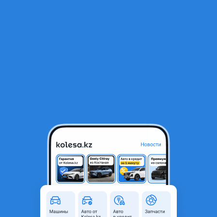
RU
Открыть приложение
В начало
1
/
2
Audi 100 1993 года
1 550 000 ₸
Объявление находится в архиве и может быть