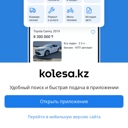
неактуальным.
с пробегом
Город
Актобе, Актюбинская
область
Тип техники
Автокран
Страна-производитель
Беларусь
Комментарий продавца
Продается автокран МАЗ грузоподъемностью 14 тонн.
Техника в хорошем рабочем состоянии, полностью готова к
Удобный поиск и быстрая подача в приложении
эксплуатации. Двигатель, коробка передач, гидравлика и
крановая установка работают исправно.
Открыть приложение
Перевести
Перейти в мобильную версию сайта
© 2006 — 2026 АО Колеса