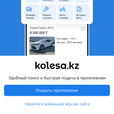
неактуальным.
аварийная/не на ходу
Город
Алматы, Алматинская
область
Поколение
1999 - 2006 3 поколение
Кузов
Внедорожник
Объем двигателя, л
3.5 (бензин)
Коробка передач
Автомат
Привод
Полный привод
Удобный поиск и быстрая подача в приложении
Руль
Слева
Цвет
синий металлик
Открыть приложение
Растаможен в Казахстане
Да
Перейти в мобильную версию сайта
литые диски, тонировка, люк, панорамная крыша, спойлер