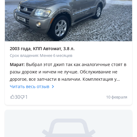
2003 года, КПП Автомат, 3.8 л.
Срок владения: Менее 6 месяцев
Марат:
Выбрал этот джип так как аналогичные стоят в
разы дороже и ничем не лучше. Обслуживание не
дорогое, все запчасти в наличии. Комплектация у
меня хорошая, объем двс 3.8 литра делают свое дело
Читать весь отзыв
на отлично. Полный привод с блокировкой,
30
1
10 февраля
подключаемый что удобно летом и зимой. Подвеска
не зависимая что очень даже отлично на гребенке, на
грейдерах. Машина очень уверенно держит дорогу в
отличие от Прадо 120. Минусы бывают в любой
машине даже в тойоте). Качественный внедорожник с