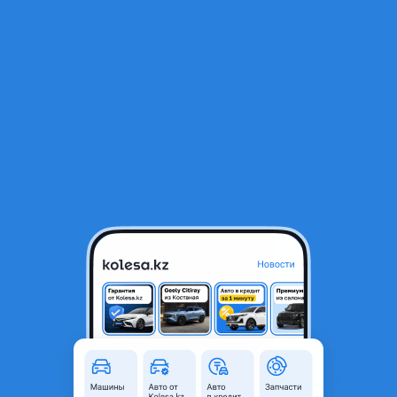
RU
Открыть приложение
1
/
6
Mitsubishi Montero 2002 года
3 000 000 ₸
Объявление находится в архиве и может быть