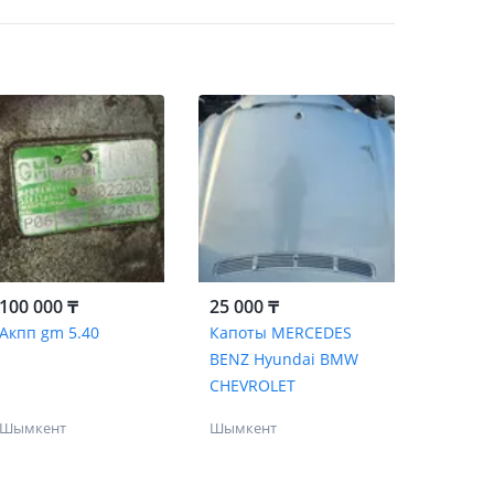
100 000 ₸
25 000 ₸
Акпп gm 5.40
Капоты MERCEDES
BENZ Hyundai BMW
CHEVROLET
Шымкент
Шымкент