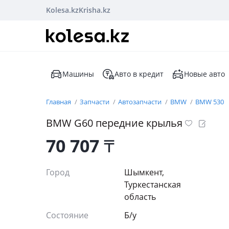
Kolesa.kz
Krisha.kz
Машины
Авто в кредит
Новые авто
Главная
Запчасти
Автозапчасти
BMW
BMW 530
BMW G60 передние крылья
70 707
₸
Город
Шымкент,
Туркестанская
область
Состояние
Б/y