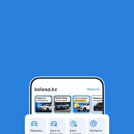
RU
Открыть приложение
1
/
7
Toyota Camry 2018 года
13 800 000 ₸
Объявление находится в архиве и может быть