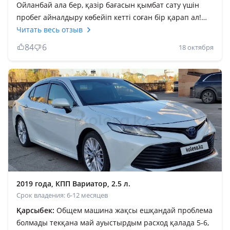
Ойланбай ала бер, қазір бағасын қымбат сату үшін
пробег айналдыру көбейіп кетті соған бір қарап ал!
Камри түрі де әдемі, jbl акустика бөлекқой! Музыканың
Читать весь отзыв
даусы анық шығады. Зор машина! Жалпы аламын
84
6
18 октября
десең ойланба, басқасын көрме. Қытай айдадым, енді
неміс көрсем бе деп жүрмін! Камри баратын жеріңе
ұзақ жол болсын, уайымсыз жетесің! Жалпы алды пәс
сол бұның айыбы. Бордюрлар саламалейкум деп
құшақтайды. Ер қанаты — ат деген бар, машина
бәрібірде сені көрсетіп тұрады қаратыр ал экспертке
Жолың болсын, бауырым
2019 года, КПП Вариатор, 2.5 л.
Срок владения: 6-12 месяцев
Қарсыбек:
Общем машина жақсы ешқандай проблема
болмады текқана май ауыстырдым расход қалада 5-6,