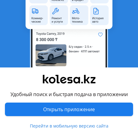
неактуальным.
Город
Алматы, Алматинская
область
Поколение
2017 - 2021 XV70
Кузов
Седан
Объем двигателя, л
2.5 (бензин)
Пробег
114 000 км
Коробка передач
Автомат
Привод
Передний привод
Удобный поиск и быстрая подача в приложении
Руль
Слева
Цвет
белый
Открыть приложение
Растаможен в Казахстане
Да
Перейти в мобильную версию сайта
Комментарий продавца