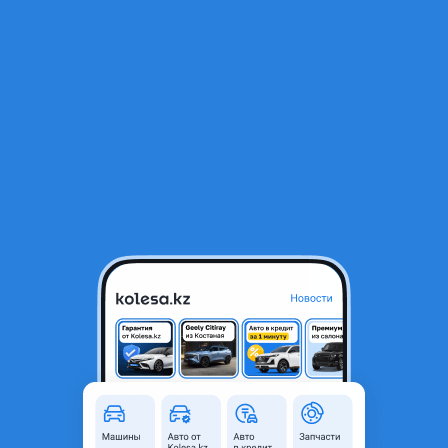
RU
Открыть приложение
В начало
1
/
2
Диск тормозной передний
11 050 ₸
Город
Шымкент, Туркестанская