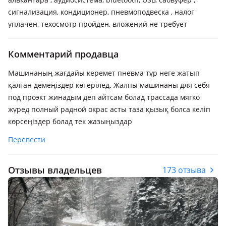
сигнализация, кондиционер, пневмоподвеска , налог
уплачен, техосмотр пройден, вложений не требует
Комментарий продавца
Машинаның жағдайы керемет пневма тұр неге жатып
қалған демеңіздер көтерілед. Жалпы машинаны для себя
под проэкт жинадым деп айтсам болад трассада мягко
жүред полный радной окрас асты таза қызық болса келіп
көрсеңіздер болад тек жазыңыздар
Перевести
Отзывы владельцев
173 отзыва