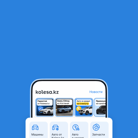
RU
Открыть приложение
1
/
23
ВАЗ (Lada) Priora 2170 2015 года
3 800 000 ₸
Объявление находится в архиве и может быть