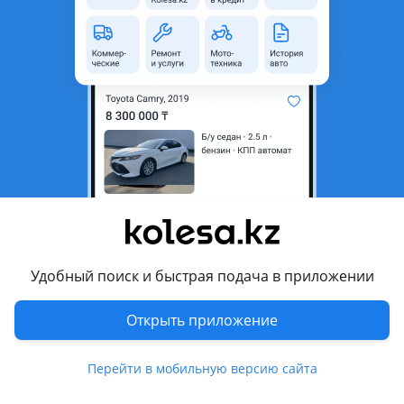
неактуальным.
Город
Астана, Акмолинская
область
Поколение
2013 - 2018 1 поколение
рестайлинг
Кузов
Седан
Объем двигателя, л
1.6 (бензин)
Коробка передач
Механика
Привод
Передний привод
Руль
Слева
Удобный поиск и быстрая подача в приложении
Цвет
белый металлик
Открыть приложение
Растаможен в Казахстане
Да
Перейти в мобильную версию сайта
дневные ходовые огни, противотуманки, обогрев зеркал ,
алькантара , аудиосистема, bluetooth, USB, сабвуфер ,