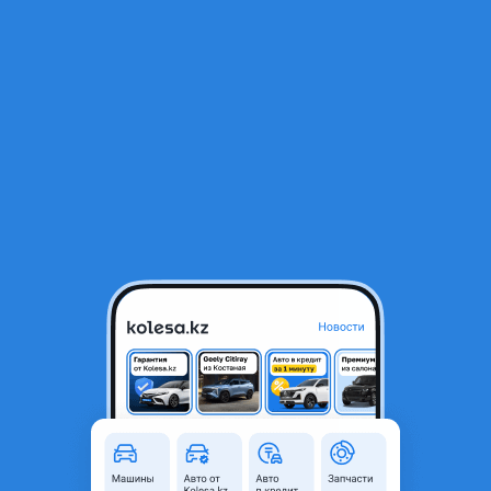
RU
Открыть приложение
1
/
9
Toyota Camry 2011 года
3 700 000 ₸
Объявление находится в архиве и может быть