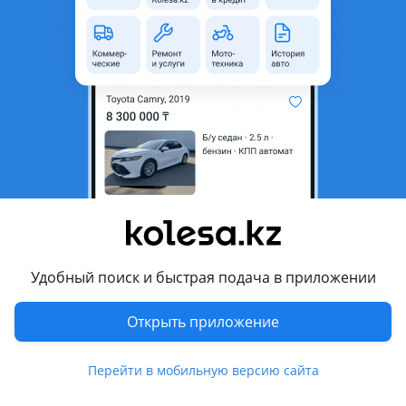
неактуальным.
Город
Актау, Мангистауская
область
Поколение
2009 - 2011 XV40 рестайлинг
(V45)
Кузов
Седан
Объем двигателя, л
2.5 (бензин)
Пробег
440 592 км
Коробка передач
Автомат
Привод
Передний привод
Удобный поиск и быстрая подача в приложении
Руль
Слева
Открыть приложение
Растаможен в Казахстане
Да
Перейти в мобильную версию сайта
Комментарий продавца