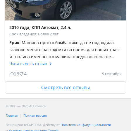
асиресе кыста карга турып калсан газ берип кинамау
керек 3.5 ти
2010 года, КПП Автомат, 2.4 л.
Срок владения: Более 2 лет
Ерик:
Машина просто бомба никогда не подводила
главное менять расходники во время для наших трасс
и топлива именно это машина предназначена не
капризная в езде запчасти не дорогие находишь без
Читать весь отзыв
проблем. Короче говоря берите Камри не
29
4
9 сентября
ПРОГОДАЕШЬ. Лично моё мнение Камри это король
трассы меня полностью удовлетворяет это машина.
Смотреть все отзывы
Обесшумка супер метал прочный ходовая крепкая я
ездил визде без проблем проходит любую дорогу так
что советую тем кто ещё не ездил на этой машине
© 2006 — 2026 АО Колеса
после него другую не захочешь
Главная
Полная версия
Защищено reCAPTCHA. Действуют
Политика конфиденциальности
и
Условия использования Google