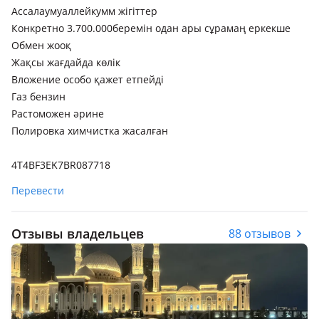
Ассалаумуаллейкумм жігіттер
Конкретно 3.700.000беремін одан ары сұрамаң еркекше
Обмен жооқ
Жақсы жағдайда көлік
Вложение особо қажет етпейді
Газ бензин
Растоможен әрине
Полировка химчистка жасалған
4T4BF3EK7BR087718
Перевести
Отзывы владельцев
88 отзывов